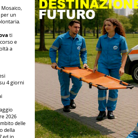
e Mosaico,
 per un
lontaria.
ova
ti
ccorso e
oltà a
esi
su 4 giorni
i
raggio
bre 2026
ambito delle
o della
7 ed in