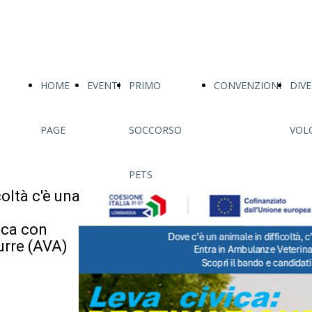
HOME
EVENTI
PRIMO
CONVENZIONI
DIV
PAGE
SOCCORSO
VOL
PETS
coltà c'è una
ica con
urre (AVA)