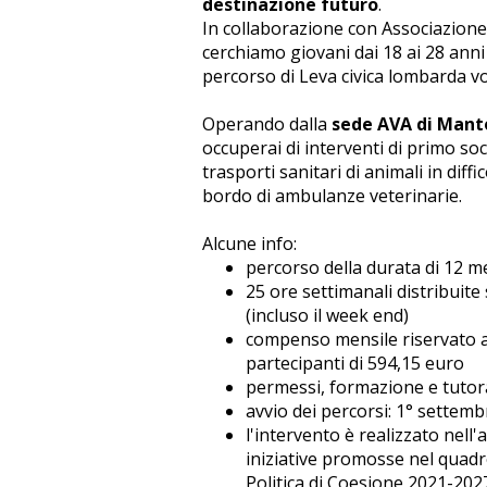
destinazione futuro
.
In collaborazione con Associazion
cerchiamo giovani dai 18 ai 28 anni
percorso di Leva civica lombarda vo
Operando dalla
sede AVA di Mant
occuperai di interventi di primo so
trasporti sanitari di animali in diffic
bordo di ambulanze veterinarie.
Alcune info:
percorso della durata di 12 m
25 ore settimanali distribuite 
(incluso il week end)
compenso mensile riservato a
partecipanti di 594,15 euro
permessi, formazione e tuto
avvio dei percorsi: 1° settem
l'intervento è realizzato nell'
iniziative promosse nel quadr
Politica di Coesione 2021-202